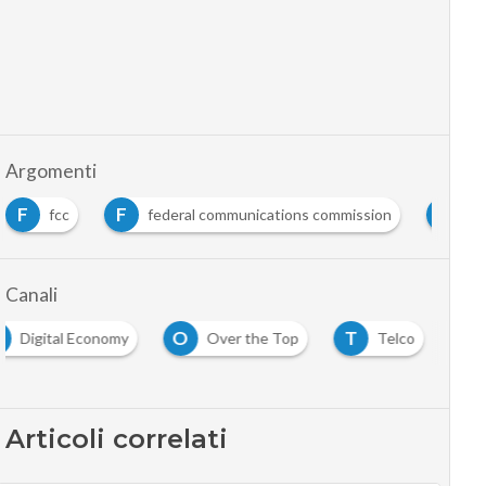
Argomenti
F
G
I
federal communications commission
google
…
Canali
D
O
T
Digital Economy
Over the Top
Telco
Articoli correlati