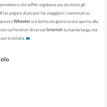
 vorrebbero che la
Fcc
regolasse più da vicino gli
i far pagare di più per far viaggiare i contenuti su
r questo
Wheeler
si è detto nei giorni scorsi aperto alla
ion sui fornitori di servizi
Internet
su banda larga, ma
quasi scontata.
colo