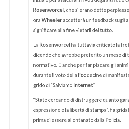
Rosenworcel
, che si erano dette perpless
ora
Wheeler
accetterà un feedback sugli ac
significare alla fine vietarli del tutto.
La
Rosenworcel
ha tuttavia criticato la fre
dicendo che avrebbe preferito un mese di t
normativo. E anche per far placare gli animi:
durante il voto della
Fcc
decine di manifestan
grido di “Salviamo
Internet
“.
“State cercando di distruggere quanto garan
espressione e la libertà di stampa”, ha grid
prima di essere allontanato dalla Polizia.