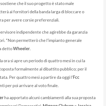
sostiene che il suo progetto è stato male
erà ai fornitori della banda larga di bloccare o
ra per avere corsie preferenziali.
upervisore indipendente che agirebbe da garanzia
ori. “Non permetterò che l’impianto generale
a detto
Wheeler
.
 da ora si apre un periodo di quattro mesi in cui la
toposta formalmente al dibattito pubblico; per il
a. Per quattro mesi a partire da oggi l’
Fcc
 per poi arrivare al voto finale.
er
ha apportato alcuni cambiamenti alla sua proposta
e commissari Democratici,
Mignon Clyburn
e
Jessica