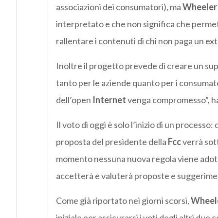
associazioni dei consumatori), ma
Wheeler
interpretato e che non significa che permett
rallentare i contenuti di chi non paga un ext
Inoltre il progetto prevede di creare un s
tanto per le aziende quanto per i consumat
dell’open
Internet
venga compromesso”, h
Il voto di oggi è solo l’inizio di un processo:
proposta del presidente della
Fcc
verrà sot
momento nessuna nuova regola viene adottat
accetterà e valuterà proposte e suggerimenti
Come già riportato nei giorni scorsi,
Wheel
iniziale per assicurarsi i voti degli altri du