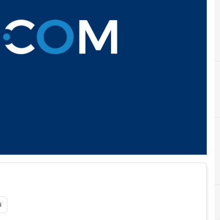
A
F
at&t
fcc
i