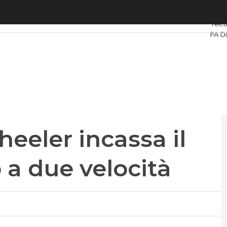
eler incassa il primo ok sul web a due velocità
Ultimi
Telc
PA Di
Intell
Video
Le G
Priva
heeler incassa il
 a due velocità