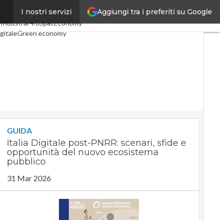
Aggiungi tra i preferiti su Google
I nostri servizi
 articoli
Digital Economy
o
Industria 4.0
SpacEconomy
gitale
Green economy
igenza artificiale
interviste
uide di CorCom
Podcast
cy
GUIDA
Italia Digitale post-PNRR: scenari, sfide e
opportunità del nuovo ecosistema
pubblico
31 Mar 2026