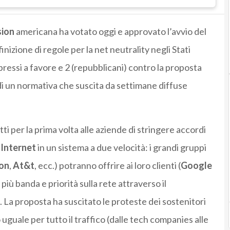
sion
americana ha votato oggi e approvato l’avvio del
nizione di regole per la net neutrality negli Stati
pressi a favore e 2 (repubblicani) contro la proposta
di un normativa che suscita da settimane diffuse
i per la prima volta alle aziende di stringere accordi
o
Internet
in un sistema a due velocità: i grandi gruppi
on
,
At&t
, ecc.) potranno offrire ai loro clienti (
Google
 più banda e priorità sulla rete attraverso il
a proposta ha suscitato le proteste dei sostenitori
 uguale per tutto il traffico (dalle tech companies alle