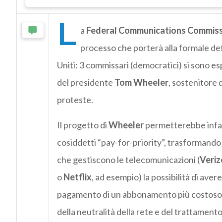
L
a
Federal Communications Commis
processo che porterà alla formale defi
Uniti: 3 commissari (democratici) si sono es
del presidente
Tom Wheeler
, sostenitore 
proteste.
Il progetto di
Wheeler
permetterebbe infatt
cosiddetti “pay-for-priority”, trasformand
che gestiscono le telecomunicazioni (
Veriz
o
Netflix
, ad esempio) la possibilità di avere
pagamento di un abbonamento più costoso. L
della neutralità della rete e del trattamento