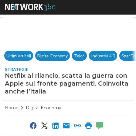
Netflix al rilancio, scatta la 
Ultimi articoli
Digital Economy
Telco
Industria 4.0
SpacEc
STRATEGIE
Netflix al rilancio, scatta la guerra con
Apple sul fronte pagamenti. Coinvolta
anche l’Italia
Home
Digital Economy