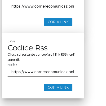
COPIA LINK
close
Codice Rss
Clicca sul pulsante per copiare il link RSS negli
appunti.
RSS link
COPIA LINK