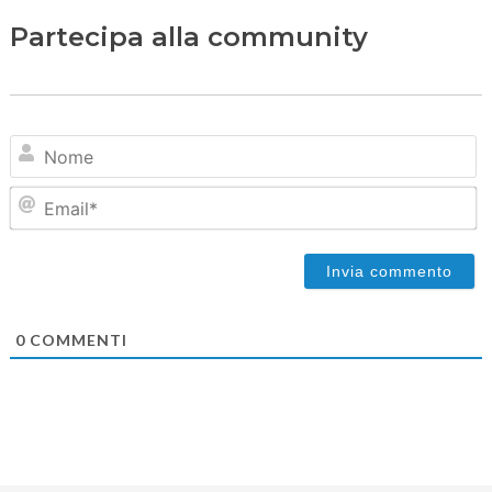
Partecipa alla community
N
Em
0
COMMENTI