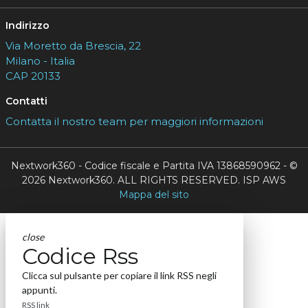
Indirizzo
Via Moretto da Brescia, 22
Milano - Italia
CAP 20133
Contatti
Contatta il nostro team per maggiori informazioni
Nextwork360 - Codice fiscale e Partita IVA 13868590962 - ©
2026 Nextwork360. ALL RIGHTS RESERVED. ISP AWS
Mappa del sito
close
Codice Rss
Clicca sul pulsante per copiare il link RSS negli
appunti.
RSS link