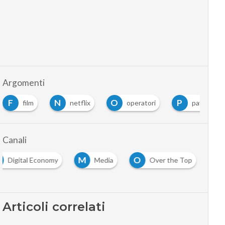
Argomenti
F
N
O
P
film
netflix
operatori
pay-tv
Canali
M
O
Digital Economy
Media
Over the Top
Articoli correlati