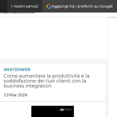
Aggiungi tra i preferiti su Google
I nostri servizi
a 4.0
SpacEconomy
ficiale
Videointerviste
WHITEPAPER
Come aumentare la produttività e la
soddisfazione dei tuoi clienti con la
business integration
13 Mar 2024