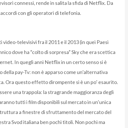
visori connessi, rende in salita la sfida di Netflix. Da
accordi con gli operatori di telefonia.
video-televisivi fra il 2011 e il 2013 (in quei Paesi
annico dove ha “colto di sorpresa” Sky che era scettica
ernet. In quegli anni Netflix in un certo senso si è
o della pay-Tv: non è apparso come un’alternativa
ita. Ora questo effetto dirompente si è un po’ esaurito.
essere una trappola: la stragrande maggioranza degli
aranno tutti i film disponibili sul mercato in un’unica
 struttura a finestre di sfruttamento del mercato del
estra Svod italiana ben pochi titoli. Non pochi ma