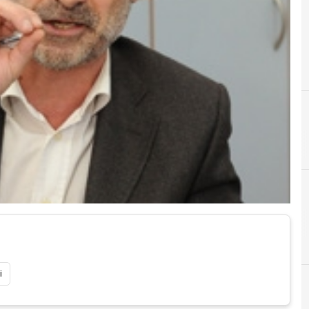
E
e-media institute
D
i