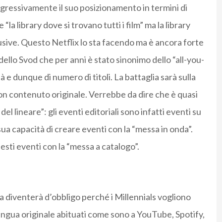
gressivamente il suo posizionamento in termini di
 library dove si trovano tutti i film” ma la library
clusive. Questo Netflix lo sta facendo ma è ancora forte
dello Svod che per anni è stato sinonimo dello “all-you-
e dunque di numero di titoli. La battaglia sarà sulla
con contenuto originale. Verrebbe da dire che è quasi
del lineare”: gli eventi editoriali sono infatti eventi su
sua capacità di creare eventi con la “messa in onda”.
esti eventi con la “messa a catalogo”.
ta diventerà d’obbligo perché i Millennials vogliono
ingua originale abituati come sono a YouTube, Spotify,