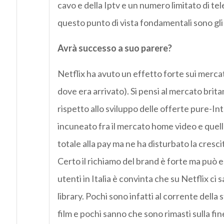
cavo e della Iptv e un numero limitato di tele
questo punto di vista fondamentali sono gli 
Avrà successo a suo parere?
Netflix ha avuto un effetto forte sui mercati 
dove era arrivato). Si pensi al mercato brit
rispetto allo sviluppo delle offerte pure-Int
incuneato fra il mercato home video e quell
totale alla pay ma ne ha disturbato la cresc
Certo il richiamo del brand è forte ma può 
utenti in Italia è convinta che su Netflix ci s
library. Pochi sono infatti al corrente della
film e pochi sanno che sono rimasti sulla fin