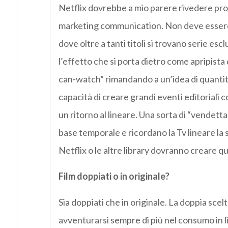
Netflix dovrebbe a mio parere rivedere pro
marketing communication. Non deve essere “la
dove oltre a tanti titoli si trovano serie es
l’effetto che si porta dietro come apripista 
can-watch” rimandando a un’idea di quantità 
capacità di creare grandi eventi editoriali 
un ritorno al lineare. Una sorta di “vendetta 
base temporale e ricordano la Tv lineare la 
Netflix o le altre library dovranno creare qu
Film doppiati o in originale?
Sia doppiati che in originale. La doppia scel
avventurarsi sempre di più nel consumo in l