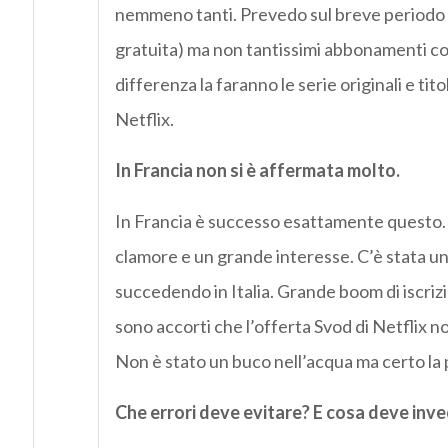
nemmeno tanti. Prevedo sul breve periodo un p
gratuita) ma non tantissimi abbonamenti con
differenza la faranno le serie originali e tit
Netflix.
In Francia non si è affermata molto.
In Francia è successo esattamente questo. L
clamore e un grande interesse. C’è stata u
succedendo in Italia. Grande boom di iscrizioni
sono accorti che l’offerta Svod di Netflix no
Non è stato un buco nell’acqua ma certo la p
Che errori deve evitare? E cosa deve inv