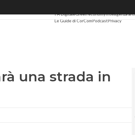
à una strada in salita”
Ultimi articoli
Digital Economy
Telco
Industri
PA Digitale
Green economy
Intelligenza arti
Le Guide di CorCom
Podcast
Privacy
arà una strada in