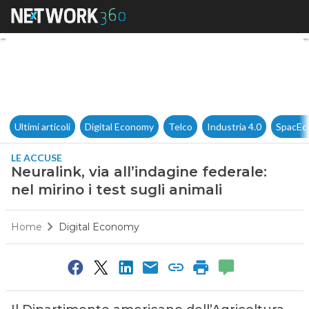
Neuralink, via all’indagine fed
Ultimi articoli
Digital Economy
Telco
Industria 4.0
SpacEc
LE ACCUSE
Neuralink, via all’indagine federale:
nel mirino i test sugli animali
Home
Digital Economy