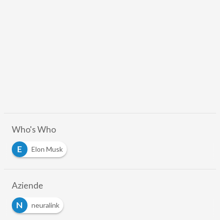
Who's Who
E
Elon Musk
Aziende
N
neuralink