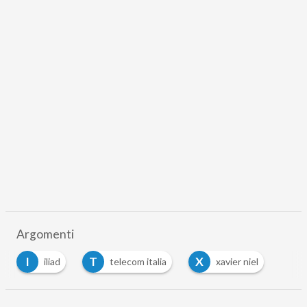
Argomenti
I
T
X
iliad
telecom italia
xavier niel