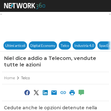
Niel dice addio a Telecom, ven
Ultimi articoli
Digital Economy
Telco
Industria 4.0
SpacEc
Niel dice addio a Telecom, vendute
tutte le azioni
Home
Telco
Cedute anche le opzioni detenute nella