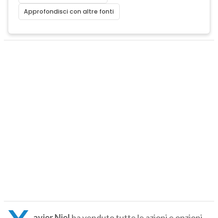
Approfondisci con altre fonti
avier Niel
ha venduto tutte le azioni e opzioni