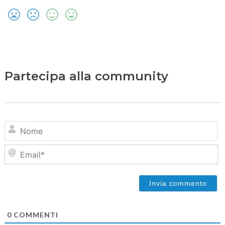
Partecipa alla community
N
Em
0
COMMENTI