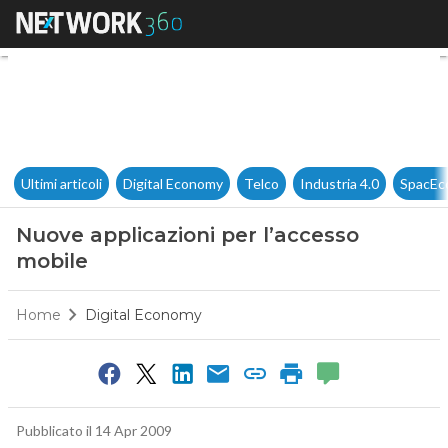
Nuove applicazioni per l’acce
Ultimi articoli
Digital Economy
Telco
Industria 4.0
SpacEc
Nuove applicazioni per l’accesso
mobile
Home
Digital Economy
Pubblicato il 14 Apr 2009