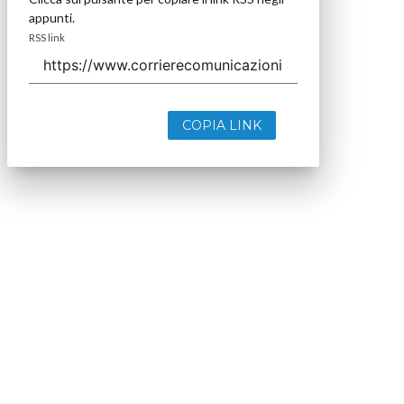
appunti.
RSS link
COPIA LINK