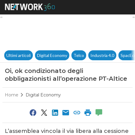
Oi, ok condizionato degli obbl
Ultimi articoli
Digital Economy
Telco
Industria 4.0
SpacEc
Oi, ok condizionato degli
obbligazionisti all’operazione PT-Altice
Home
Digital Economy
L’assemblea vincola il via libera alla cessione