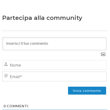
Partecipa alla community
N
Em
0
COMMENTI