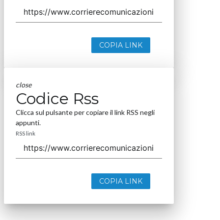
COPIA LINK
close
Codice Rss
Clicca sul pulsante per copiare il link RSS negli
appunti.
RSS link
COPIA LINK