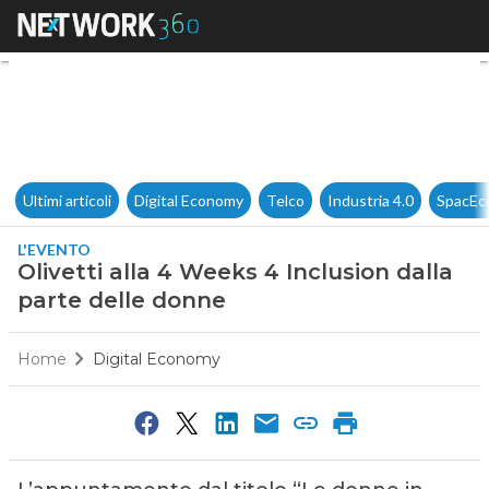
Olivetti alla 4 Weeks 4 Inclus
Ultimi articoli
Digital Economy
Telco
Industria 4.0
SpacEc
L'EVENTO
Olivetti alla 4 Weeks 4 Inclusion dalla
parte delle donne
Home
Digital Economy