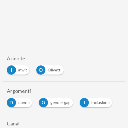
Aziende
I
O
inwit
Olivetti
Argomenti
D
G
I
donne
gender gap
Inclusione
Canali