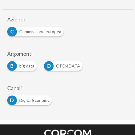
Aziende
C
Commissione europea
Argomenti
B
O
big data
OPEN DATA
Canali
D
Digital Economy