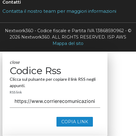
Contatti
Contatta il nostro team per maggiori informazioni
Nextwork360 - Codice fiscale e Partita IVA 13868590962 - ©
2026 Nextwork360. ALL RIGHTS RESERVED. ISP AWS
Mappa del sito
close
Codice Rss
Clicca sul pulsante per copiare il link RSS negli
appunti.
RSS link
COPIA LINK