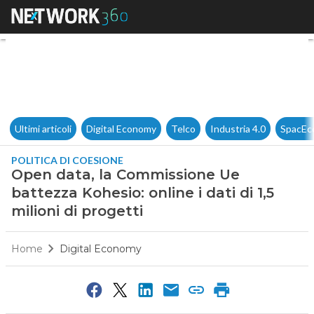
Open data, la Commissione Ue b
Ultimi articoli
Digital Economy
Telco
Industria 4.0
SpacEc
POLITICA DI COESIONE
Open data, la Commissione Ue
battezza Kohesio: online i dati di 1,5
milioni di progetti
Home
Digital Economy