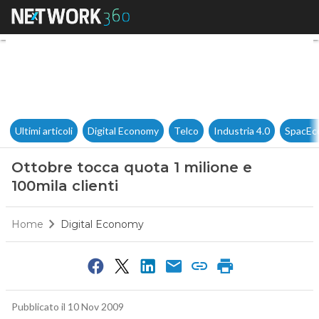
Ottobre tocca quota 1 milione 
Ultimi articoli
Digital Economy
Telco
Industria 4.0
SpacEc
Ottobre tocca quota 1 milione e
100mila clienti
Home
Digital Economy
Pubblicato il 10 Nov 2009