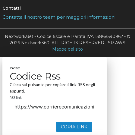
Contatti
Contatta il nostro team per maggiori informazioni
Nextwork360 - Codice fiscale e Partita IVA 13868590962 - ©
2026 Nextwork360. ALL RIGHTS RESERVED. ISP AWS
Mappa del sito
close
Codice Rss
Clicca sul pulsante per copiare il link RSS negli
appunti.
RSS link
COPIA LINK