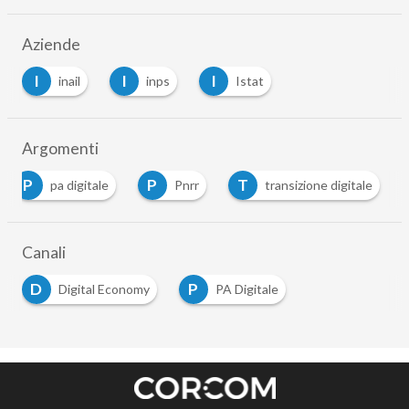
Aziende
I
I
I
inail
inps
Istat
…
Argomenti
P
P
T
pa digitale
Pnrr
transizione digitale
…
Canali
D
P
Digital Economy
PA Digitale
…