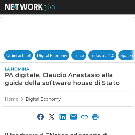
PA digitale, Claudio Anastasio
Ultimi articoli
Digital Economy
Telco
Industria 4.0
SpacEc
LA NOMINA
PA digitale, Claudio Anastasio alla
guida della software house di Stato
Home
Digital Economy