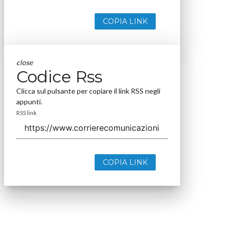
COPIA LINK
close
Codice Rss
Clicca sul pulsante per copiare il link RSS negli
appunti.
RSS link
COPIA LINK