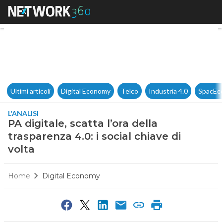
PA digitale, scatta l’ora della 
Ultimi articoli
Digital Economy
Telco
Industria 4.0
SpacEc
L'ANALISI
PA digitale, scatta l’ora della
trasparenza 4.0: i social chiave di
volta
Home
Digital Economy