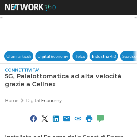
5G, Palalottomatica ad alta ve
Ultimi articoli
Digital Economy
Telco
Industria 4.0
SpacEc
CONNETTIVITA'
5G, Palalottomatica ad alta velocità
grazie a Cellnex
Home
Digital Economy