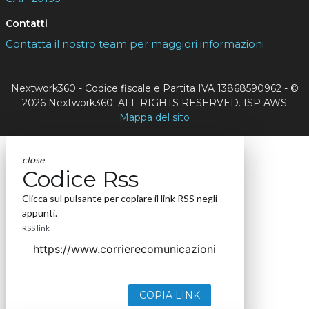
Contatti
Contatta il nostro team per maggiori informazioni
Nextwork360 - Codice fiscale e Partita IVA 13868590962 - ©
2026 Nextwork360. ALL RIGHTS RESERVED. ISP AWS
Mappa del sito
close
Codice Rss
Clicca sul pulsante per copiare il link RSS negli
appunti.
RSS link
COPIA LINK