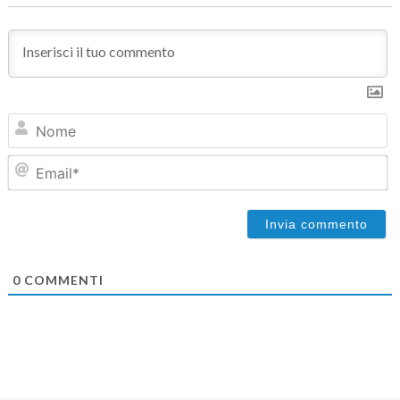
N
Em
0
COMMENTI