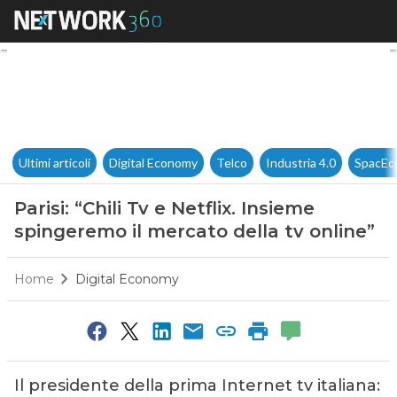
Parisi: “Chili Tv e Netflix. In
Ultimi articoli
Digital Economy
Telco
Industria 4.0
SpacEc
Parisi: “Chili Tv e Netflix. Insieme
spingeremo il mercato della tv online”
Home
Digital Economy
Il presidente della prima Internet tv italiana: