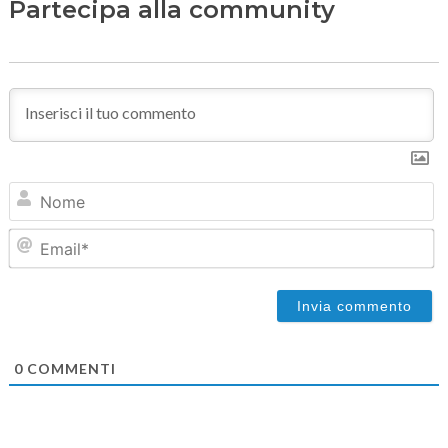
Partecipa alla community
N
Em
0
COMMENTI