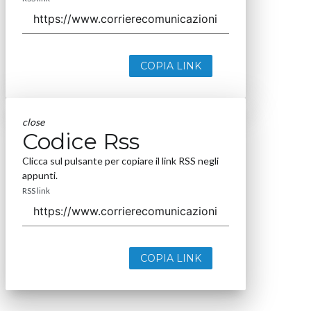
COPIA LINK
close
Codice Rss
Clicca sul pulsante per copiare il link RSS negli
appunti.
RSS link
COPIA LINK