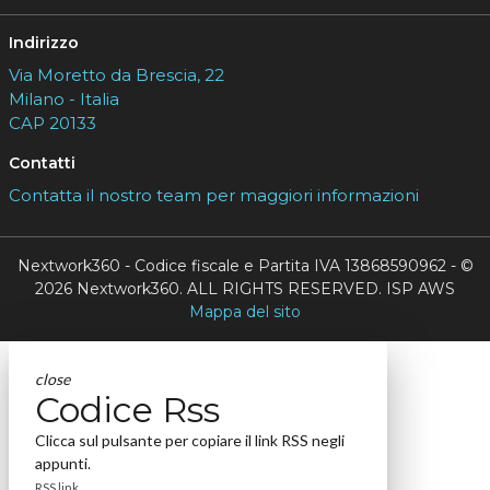
Indirizzo
Via Moretto da Brescia, 22
Milano - Italia
CAP 20133
Contatti
Contatta il nostro team per maggiori informazioni
Nextwork360 - Codice fiscale e Partita IVA 13868590962 - ©
2026 Nextwork360. ALL RIGHTS RESERVED. ISP AWS
Mappa del sito
close
Codice Rss
Clicca sul pulsante per copiare il link RSS negli
appunti.
RSS link