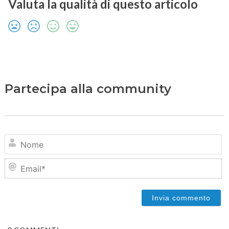
Valuta la qualità di questo articolo
Partecipa alla community
N
Em