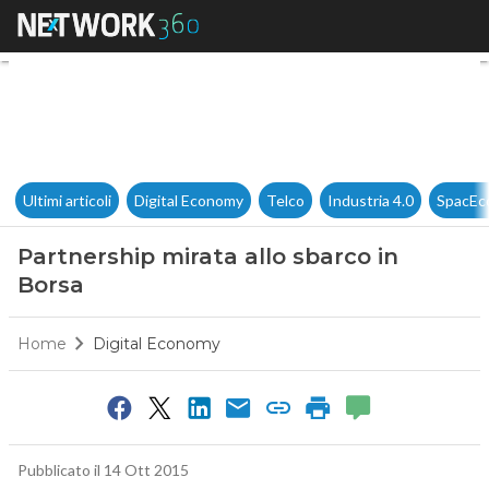
Partnership mirata allo sbarc
Ultimi articoli
Digital Economy
Telco
Industria 4.0
SpacEc
Partnership mirata allo sbarco in
Borsa
Home
Digital Economy
Pubblicato il 14 Ott 2015