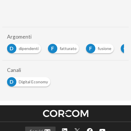
Argomenti
D
F
F
G
dipendenti
fatturato
fusione
Canali
D
Digital Economy