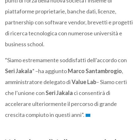
punti di forza della nuova società l’insieme di
piattaforme proprietarie, banche dati, licenze,
partnership con software vendor, brevetti e progetti
di ricerca tecnologica con numerose università e
business school.
“Siamo estremamente soddisfatti dell’accordo con
Seri
Jakala
” –ha aggiunto
Marco
Santambrogio
,
amministratore delegato di
Value Lab
– Siamo certi
che l’unione con
Seri
Jakala
ci consentirà di
accelerare ulteriormente il percorso di grande
crescita compiuto in questi anni”.