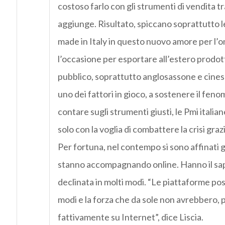
costoso farlo con gli strumenti di vendita tra
aggiunge. Risultato, spiccano soprattutto l
made in Italy in questo nuovo amore per l’o
l’occasione per esportare all’estero prodott
pubblico, soprattutto anglosassone e cinese.
uno dei fattori in gioco, a sostenere il fen
contare sugli strumenti giusti, le Pmi itali
solo con la voglia di combattere la crisi gra
Per fortuna, nel contempo si sono affinati g
stanno accompagnando online. Hanno il sap
declinata in molti modi. “Le piattaforme pos
modi e la forza che da sole non avrebbero, 
fattivamente su Internet”, dice Liscia.