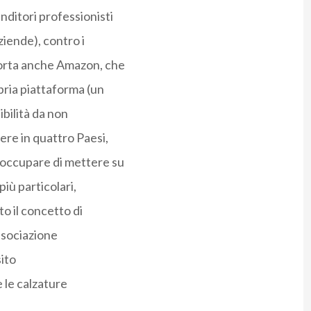
nditori professionisti
ziende), contro i
ccorta anche Amazon, che
pria piattaforma (un
ibilità da non
ere in quattro Paesi,
eoccupare di mettere su
più particolari,
to il concetto di
ssociazione
sito
 le calzature