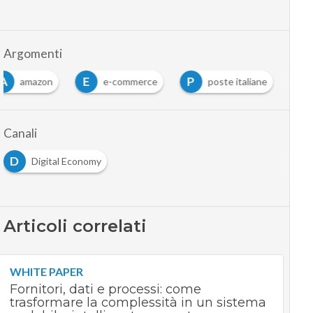
Argomenti
A
E
P
amazon
e-commerce
poste italiane
Canali
D
Digital Economy
Articoli correlati
WHITE PAPER
Fornitori, dati e processi: come
trasformare la complessità in un sistema