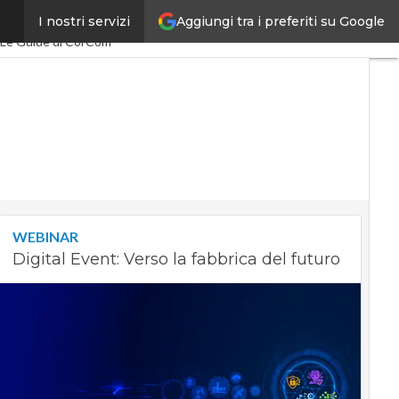
Aggiungi tra i preferiti su Google
I nostri servizi
Economy
PA Digitale
Le Guide di CorCom
WEBINAR
Digital Event: Verso la fabbrica del futuro