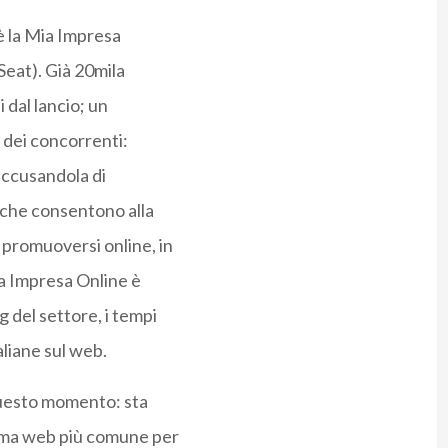
è la Mia Impresa
Seat). Già 20mila
 dal lancio; un
e dei concorrenti:
accusandola di
i che consentono alla
 promuoversi online, in
ia Impresa Online è
 del settore, i tempi
aliane sul web.
 questo momento: sta
rma web più comune per