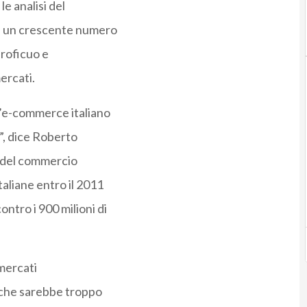
le analisi del
he un crescente numero
proficuo e
ercati.
l’e-commerce italiano
o”, dice Roberto
o del commercio
taliane entro il 2011
ontro i 900 milioni di
 mercati
o che sarebbe troppo