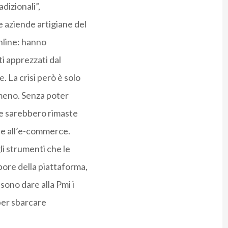
dizionali”,
e aziende artigiane del
nline: hanno
i apprezzati dal
 La crisi però è solo
omeno. Senza poter
ane sarebbero rimaste
zie all’e-commerce.
li strumenti che le
ore della piattaforma,
sono dare alla Pmi i
per sbarcare