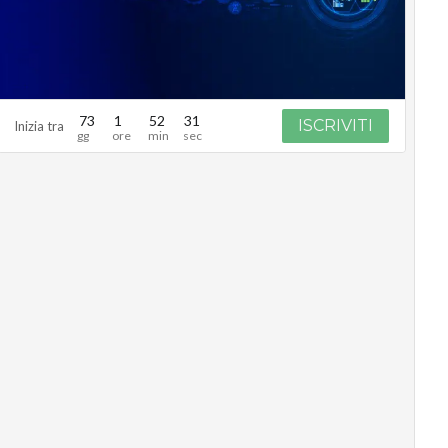
73
1
52
30
ISCRIVITI
Inizia tra