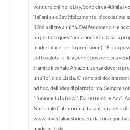
vendere online: eBay. Sono circa 40mila i ve
italiani su eBay (tipicamente, piccolissime a
12mila di tre anni fa. Del fenomeno si è a
ha portato quest’anno anche in Italia la pro
marketplace, per la precisione). “È una poss
sottovalutare: le aziende possono ora vend
tramite il canale Amazon, senza doversi pr
un sito”, dice Liscia. Ci sono poi declinazioni 
ad hoc, dell’idea di piattaforma. Sempre sot
“l’unione fa la forza”. Da settembre Anci, A
Nazionale Calzaturifici Italiani, ha aperto il 
www.iloveitalianshoes.eu, da cui acquistare
made-in-Italy.