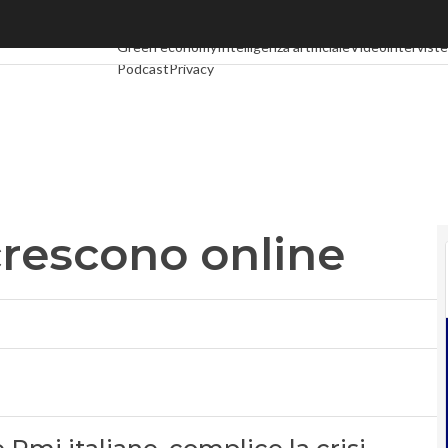
escono online
Ultimi articoli
Digital Economy
Telco
Industria 4.0
Spac
Green economy
Intelligenza artificiale
Videointerviste
Podcast
Privacy
crescono online