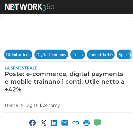
Poste: e-commerce, digital pa
Ultimi articoli
Digital Economy
Telco
Industria 4.0
SpacEc
LA SEMESTRALE
Poste: e-commerce, digital payments
e mobile trainano i conti. Utile netto a
+42%
Home
Digital Economy