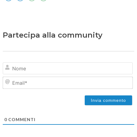
Partecipa alla community
N
Em
0
COMMENTI