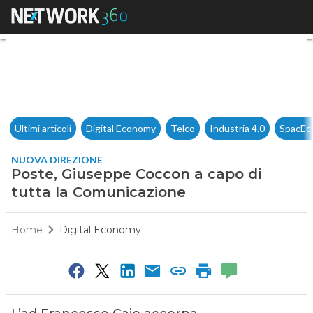
Poste, Giuseppe Coccon a cap
Ultimi articoli
Digital Economy
Telco
Industria 4.0
SpacEc
NUOVA DIREZIONE
Poste, Giuseppe Coccon a capo di
tutta la Comunicazione
Home
Digital Economy