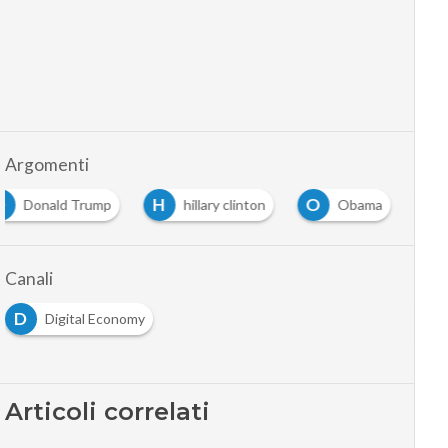
Argomenti
D
H
O
Donald Trump
hillary clinton
Obama
Canali
D
Digital Economy
Articoli correlati