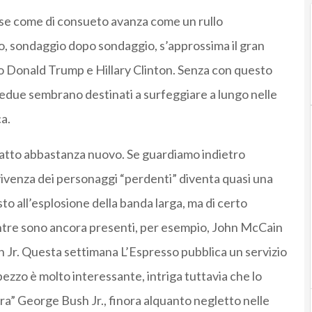
se come di consueto avanza come un rullo
o, sondaggio dopo sondaggio, s’approssima il gran
o Donald Trump e Hillary Clinton. Senza con questo
bedue sembrano destinati a surfeggiare a lungo nelle
a.
n fatto abbastanza nuovo. Se guardiamo indietro
vivenza dei personaggi “perdenti” diventa quasi una
to all’esplosione della banda larga, ma di certo
tre sono ancora presenti, per esempio, John McCain
Jr. Questa settimana L’Espresso pubblica un servizio
ezzo è molto interessante, intriga tuttavia che lo
” George Bush Jr., finora alquanto negletto nelle