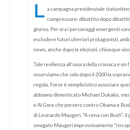
L
a campagna presidenziale statuniten
compressore: dibattito dopo dibattit
giorno. Per ora i personaggi emergenti son
escludere futuri ulteriori protagonisti, am
news, anche dopo le elezioni, chiunque vinc
Tale resilienza all’usura della cronaca è u
osserviamo che solo dopo il 2000 la soprav
regola. Forse è semplicistico associare ques
abbiamo dimenticato Michael Dukakis, men
e Al Gore che persero contro Obama e Bush 
di Leonardo Maugeri, “A cena con Bush”. Il p
smagato Maugeri improvvisamente “riscopra