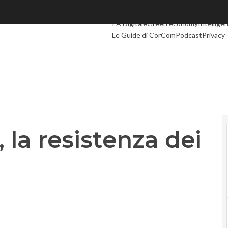
la resistenza dei perdenti
Ultimi articoli
Digital Economy
Telco
I
PA Digitale
Green economy
Intelligen
Le Guide di CorCom
Podcast
Privacy
 la resistenza dei