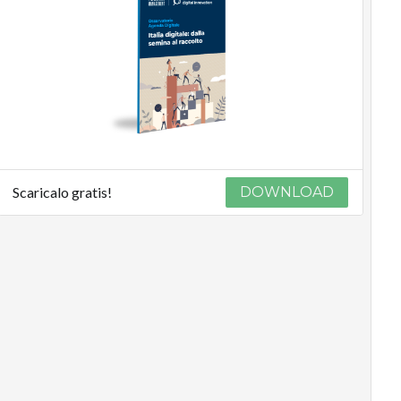
Scaricalo gratis!
DOWNLOAD