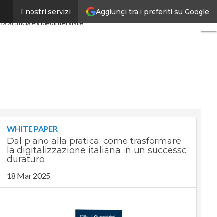
Aggiungi tra i preferiti su Google
I nostri servizi
ndustria 4.0
SpacEconomy
za artificiale
Videointerviste
WHITE PAPER
Dal piano alla pratica: come trasformare
la digitalizzazione italiana in un successo
duraturo
18 Mar 2025