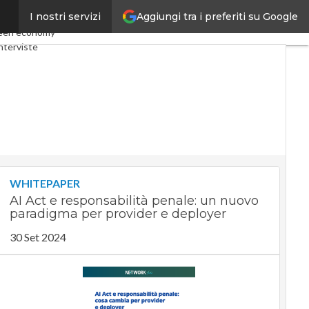
Aggiungi tra i preferiti su Google
I nostri servizi
y
Telco
Industria 4.0
een economy
nterviste
t
Privacy
WHITEPAPER
AI Act e responsabilità penale: un nuovo
paradigma per provider e deployer
30 Set 2024