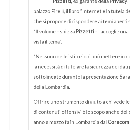
Pizzetti
, ex garante della
Privacy
,
palazzo Pirelli, il libro “Internet e la tutela 
che si propone di rispondere ai temi aperti s
“Il volume – spiega
Pizzetti
– raccoglie una 
vista il tema”.
“Nessuno nelle istituzioni può mettere in d
la necessità di tutelare la sicurezza dei dat
sottolineato durante la presentazione
Sar
della Lombardia.
Offrire uno strumento di aiuto a chi vede le
di contenuti offensivi è lo scopo anche dello
anno e mezzo fa in Lombardia dal
Corecom