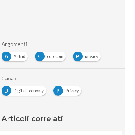
Argomenti
A
C
P
Astrid
corecom
privacy
Canali
D
P
Digital Economy
Privacy
Articoli correlati