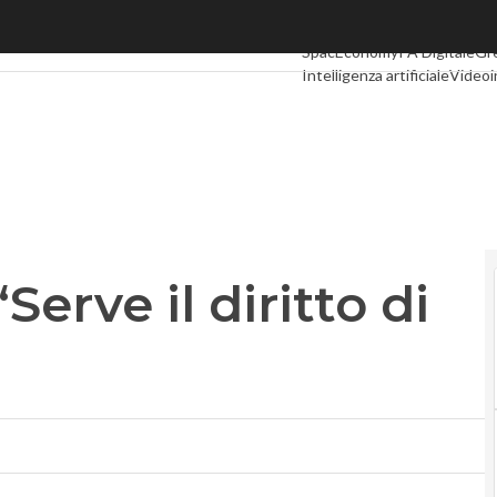
rve il diritto di rettifica online”
Ultimi articoli
Digital Econom
SpacEconomy
PA Digitale
Gr
Intelligenza artificiale
Videoi
Le Guide di CorCom
Podcas
“Serve il diritto di