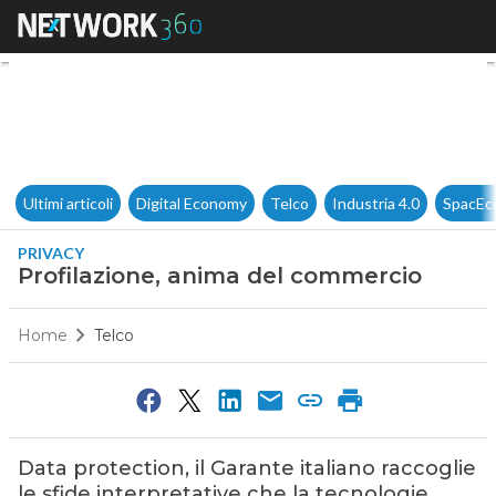
Profilazione, anima del comm
Ultimi articoli
Digital Economy
Telco
Industria 4.0
SpacEc
PRIVACY
Profilazione, anima del commercio
Home
Telco
Data protection, il Garante italiano raccoglie
le sfide interpretative che la tecnologie