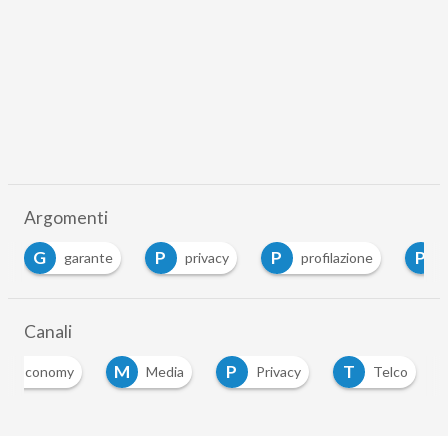
Argomenti
G
P
P
P
garante
privacy
profilazione
Canali
M
P
T
ital Economy
Media
Privacy
Telco