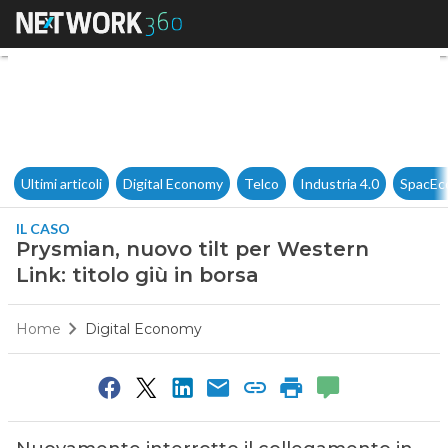
Prysmian, nuovo tilt per Weste
Ultimi articoli
Digital Economy
Telco
Industria 4.0
SpacEc
IL CASO
Prysmian, nuovo tilt per Western
Link: titolo giù in borsa
Home
Digital Economy