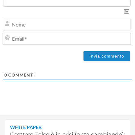
N
Em
0
COMMENTI
WHITE PAPER
Il settore Telco è in crisi (e sta cambiando):