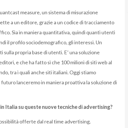
Quantcast measure, un sistema di misurazione
ette a un editore, grazie a un codice di tracciamento
ffico. Sia in maniera quantitativa, quindi quanti utenti
uindi il profilo sociodemografico, gli interessi. Un
i sulla propria base di utenti. E’ una soluzione
tori, e che ha fatto sì che 100 milioni di siti web al
, tra i quali anche siti italiani. Oggi stiamo
uturo lanceremo in maniera proattiva la soluzione di
in Italia su queste nuove tecniche di advertising?
ossibilità offerte dal real time advertising.