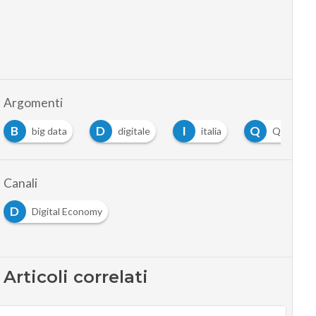
Argomenti
D
I
Q
data
digitale
italia
Quantcast
Canali
D
Digital Economy
Articoli correlati