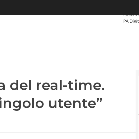
del real-time. Ora il target è il singolo utente”
Ultimi ar
Industri
PA Digit
Intellige
Videoin
Podcas
ra del real-time.
 singolo utente”