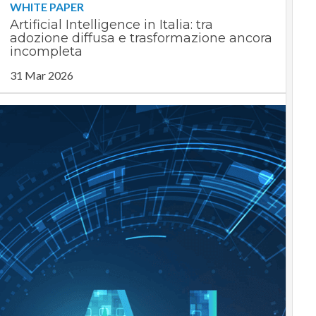
WHITE PAPER
Artificial Intelligence in Italia: tra
adozione diffusa e trasformazione ancora
incompleta
31 Mar 2026