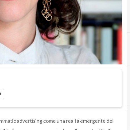
A
B
advertising
big 
i
ammatic advertising come una realtà emergente del