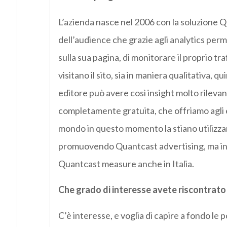
L’azienda nasce nel 2006 con la soluzione 
dell’audience che grazie agli analytics perm
sulla sua pagina, di monitorare il proprio tra
visitano il sito, sia in maniera qualitativa, q
editore può avere così insight molto rilevant
completamente gratuita, che offriamo agli edi
mondo in questo momento la stiano utilizzando
promuovendo Quantcast advertising, ma in f
Quantcast measure anche in Italia.
Che grado di interesse avete riscontrato 
C’è interesse, e voglia di capire a fondo le p