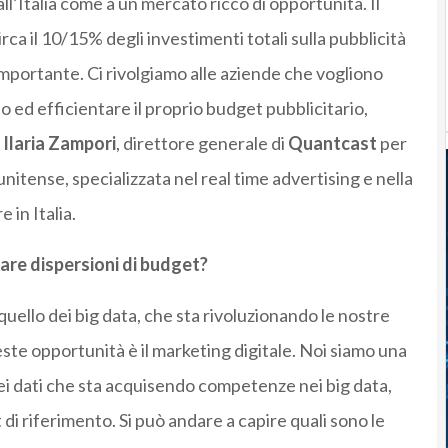
ll’Italia come a un mercato ricco di opportunità. Il
a il 10/15% degli investimenti totali sulla pubblicità
 importante. Ci rivolgiamo alle aziende che vogliono
 ed efficientare il proprio budget pubblicitario,
Ilaria Zampori
, direttore generale di
Quantcast
per
tunitense, specializzata nel real time advertising e nella
 in Italia.
are dispersioni di budget?
ello dei big data, che sta rivoluzionando le nostre
este opportunità è il marketing digitale. Noi siamo una
ei dati che sta acquisendo competenze nei big data,
di riferimento. Si può andare a capire quali sono le