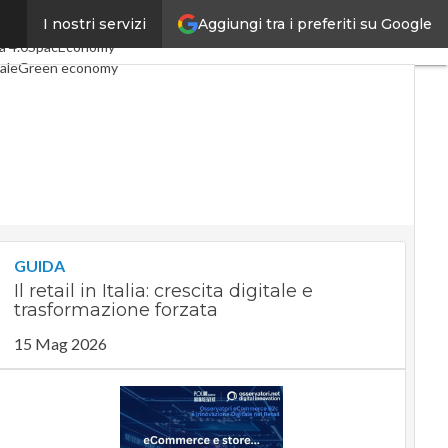
Aggiungi tra i preferiti su Google
I nostri servizi
ticoli
Digital Economy
Telco
a 4.0
SpacEconomy
ale
Green economy
nza artificiale
terviste
Le Guide di CorCom
t
Privacy
GUIDA
Il retail in Italia: crescita digitale e
trasformazione forzata
15 Mag 2026