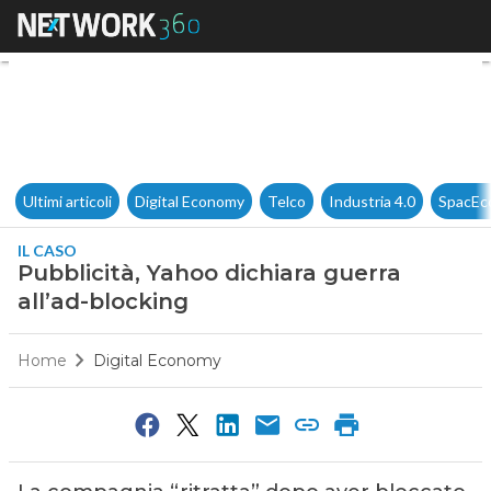
Pubblicità, Yahoo dichiara gue
Ultimi articoli
Digital Economy
Telco
Industria 4.0
SpacEc
IL CASO
Pubblicità, Yahoo dichiara guerra
all’ad-blocking
Home
Digital Economy