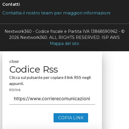
Contatti
Contatta il nostro team per maggiori informazioni
Nextwork360 - Codice fiscale e Partita IVA 13868590962 - ©
2026 Nextwork360. ALL RIGHTS RESERVED. ISP AWS
Mappa del sito
close
Codice Rss
Clicca sul pulsante per copiare il link RSS negli
appunti.
RSS link
COPIA LINK