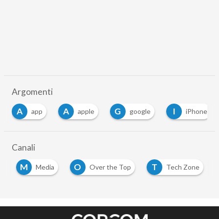
Argomenti
A
G
I
M
apple
google
iPhone
mail
Canali
M
O
T
y
Media
Over the Top
Tech Zone