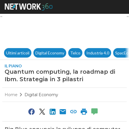
Quantum computing, la roadmap
Ultimi articoli
Digital Economy
Telco
Industria 4.0
SpacEc
IL PIANO
Quantum computing, la roadmap di
Ibm. Strategia in 3 pilastri
Home
Digital Economy