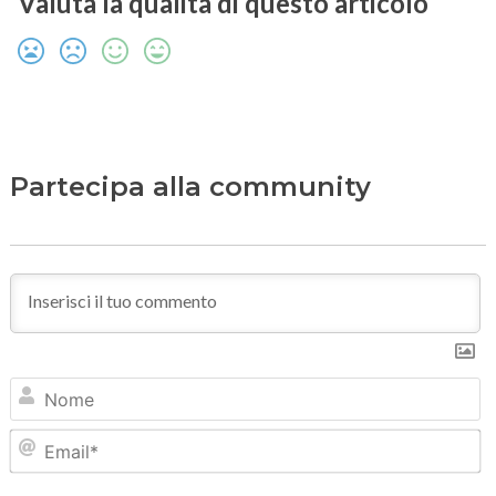
Valuta la qualità di questo articolo
Partecipa alla community
N
Em