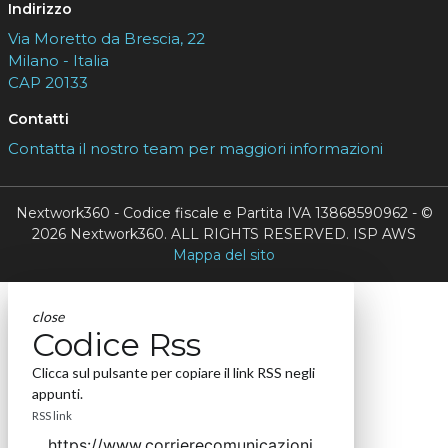
Indirizzo
Via Moretto da Brescia, 22
Milano - Italia
CAP 20133
Contatti
Contatta il nostro team per maggiori informazioni
Nextwork360 - Codice fiscale e Partita IVA 13868590962 - ©
2026 Nextwork360. ALL RIGHTS RESERVED. ISP AWS
Mappa del sito
close
Codice Rss
Clicca sul pulsante per copiare il link RSS negli
appunti.
RSS link