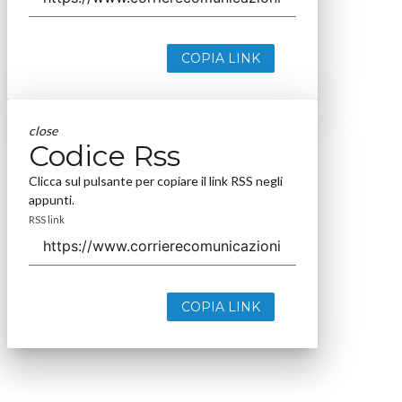
COPIA LINK
close
Codice Rss
Clicca sul pulsante per copiare il link RSS negli
appunti.
RSS link
COPIA LINK