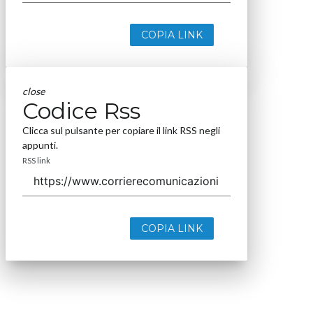
COPIA LINK
close
Codice Rss
Clicca sul pulsante per copiare il link RSS negli
appunti.
RSS link
COPIA LINK