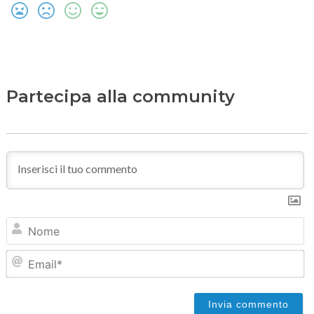
Partecipa alla community
N
Em