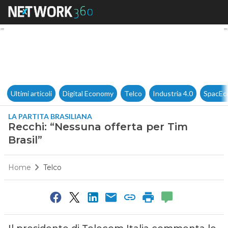
Recchi: “Nessuna offerta per T
Ultimi articoli
Digital Economy
Telco
Industria 4.0
SpacEc
LA PARTITA BRASILIANA
Recchi: “Nessuna offerta per Tim
Brasil”
Home
Telco