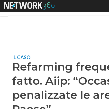
Menu
Refarming frequenze
IL CASO
Refarming freque
fatto. Aiip: “Occ
penalizzate le ar
Paese”