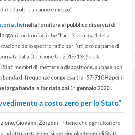
aduto da oltre un anno e mezzo”.
tori attivi
nella fornitura al pubblico di servizi di
 larga
, ricorda infatti che “l’art. 3, comma 1 della
azione dello spettro radio per l’utilizzo da parte di
giornata dalla Decisione Ue 2019/1345 della
 Stati membri di ‘mettere a disposizione, su base non
ra banda di frequenze compresa tra i 57-71GHz per il
one larga banda’ a far data dal 1° gennaio 2020
“.
vvedimento a costo zero per lo Stato”
azione, Giovanni Zorzoni
– ritiene che ogni ulteriore
a ad attuare tale decisione vincolante per gli Stati