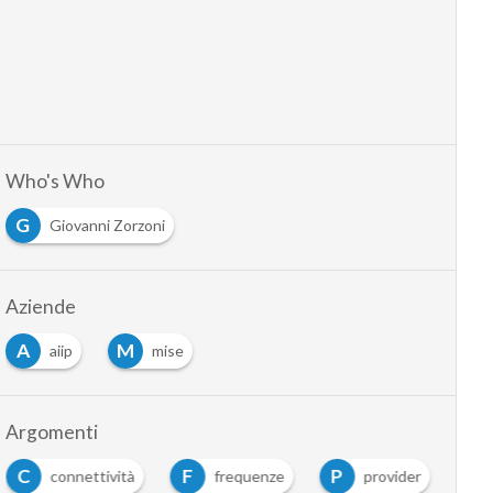
Who's Who
G
Giovanni Zorzoni
Aziende
A
M
aiip
mise
Argomenti
C
F
P
connettività
frequenze
provider