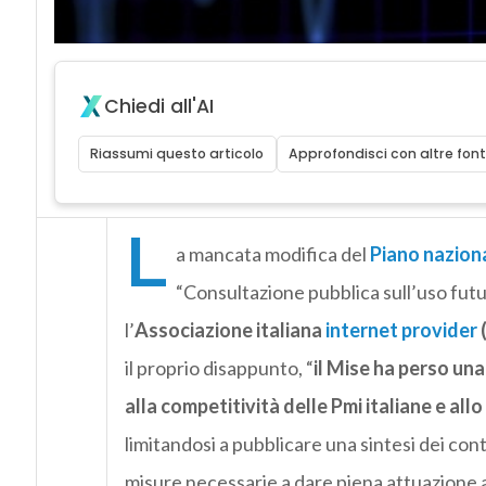
Chiedi all'AI
Riassumi questo articolo
Approfondisci con altre font
L
a mancata modifica del
Piano naziona
“Consultazione pubblica sull’uso futu
l’
Associazione italiana
internet provider
(
il proprio disappunto, “
il Mise ha perso un
alla competitività delle Pmi italiane e all
limitandosi a pubblicare una sintesi dei cont
misure necessarie a dare piena attuazione all