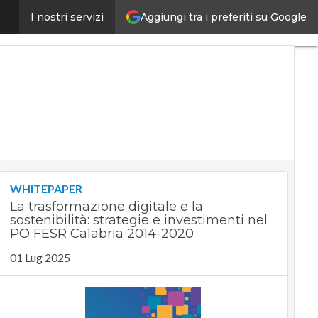
Aggiungi tra i preferiti su Google
te le aree disagiate del Paese”
I nostri servizi
Ultimi
articoli
Digital
Economy
Telco
Industria
4.0
SpacEconomy
PA
Digitale
Green
economy
WHITEPAPER
Intelligenza
La trasformazione digitale e la
artificiale
sostenibilità: strategie e investimenti nel
Videointerviste
PO FESR Calabria 2014-2020
Le
01 Lug 2025
Guide di
CorCom
Podcast
Privacy