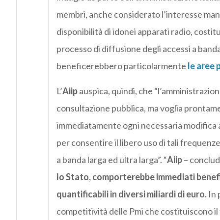
membri, anche considerato l’interesse manif
disponibilità di idonei apparati radio, costi
processo di diffusione degli accessi a banda u
beneficerebbero particolarmente
le aree 
L’
Aiip
auspica, quindi, che “l’amministrazione 
consultazione pubblica, ma voglia prontame
immediatamente ogni necessaria modifica 
per consentire il libero uso di tali frequenze
a banda larga ed ultra larga”. “
Aiip
– conclu
lo Stato, comporterebbe immediati benefici
quantificabili in diversi miliardi di euro.
In 
competitività delle Pmi che costituiscono i