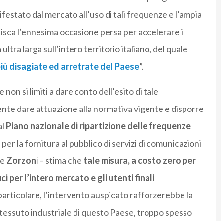
estato dal mercato all’uso di tali frequenze e l’ampia
tuisca l’ennesima occasione persa per accelerare il
ltra larga sull’intero territorio italiano, del quale
più disagiate ed arretrate del Paese
”.
non si limiti a dare conto dell’esito di tale
nte dare attuazione alla normativa vigente e disporre
al
Piano nazionale di ripartizione delle frequenze
 per la fornitura al pubblico di servizi di comunicazioni
de
Zorzoni
– stima che
tale misura, a costo zero per
 per l’intero mercato e gli utenti finali
particolare, l’intervento auspicato rafforzerebbe la
l tessuto industriale di questo Paese, troppo spesso