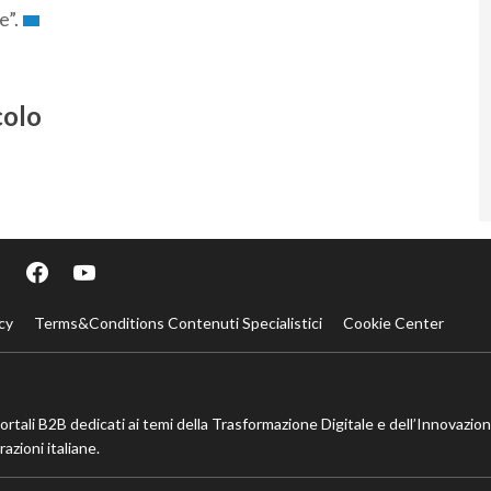
e”.
colo
cy
Terms&Conditions Contenuti Specialistici
Cookie Center
portali B2B dedicati ai temi della Trasformazione Digitale e dell’Innovazio
azioni italiane.