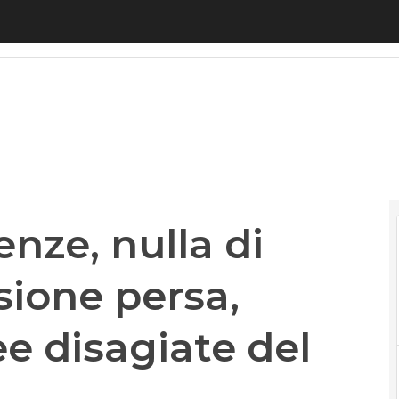
, nulla di fatto. Aiip: “Occasione persa, penalizza
nze, nulla di
asione persa,
ee disagiate del