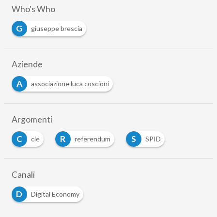
Who's Who
G
giuseppe brescia
Aziende
A
associazione luca coscioni
Argomenti
C
R
S
cie
referendum
SPID
…
Canali
D
Digital Economy