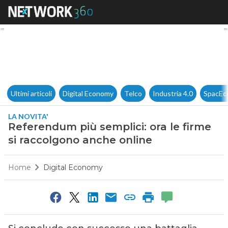
Referendum più semplici: ora 
Ultimi articoli
Digital Economy
Telco
Industria 4.0
SpacEc
LA NOVITA'
Referendum più semplici: ora le firme
si raccolgono anche online
Home
Digital Economy