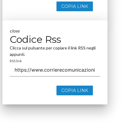
COPIA LINK
close
Codice Rss
Clicca sul pulsante per copiare il link RSS negli
appunti.
RSS link
COPIA LINK