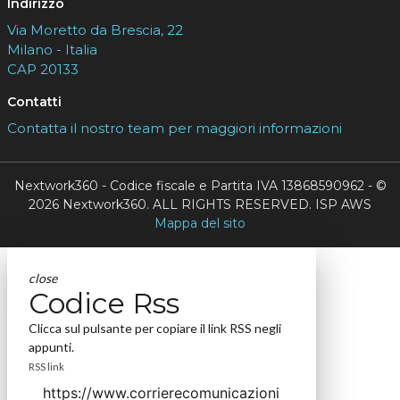
Indirizzo
Via Moretto da Brescia, 22
Milano - Italia
CAP 20133
Contatti
Contatta il nostro team per maggiori informazioni
Nextwork360 - Codice fiscale e Partita IVA 13868590962 - ©
2026 Nextwork360. ALL RIGHTS RESERVED. ISP AWS
Mappa del sito
close
Codice Rss
Clicca sul pulsante per copiare il link RSS negli
appunti.
RSS link