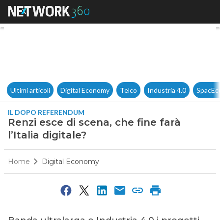
Renzi esce di scena, che fine fa
Ultimi articoli
Digital Economy
Telco
Industria 4.0
SpacEc
IL DOPO REFERENDUM
Renzi esce di scena, che fine farà
l’Italia digitale?
Home
Digital Economy