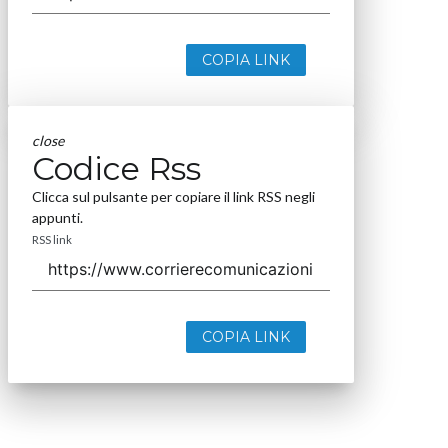
COPIA LINK
close
Codice Rss
Clicca sul pulsante per copiare il link RSS negli
appunti.
RSS link
COPIA LINK