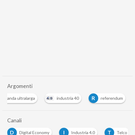
Argomenti
R
banda ultralarga
industria 40
referendum
Canali
D
I
T
Digital Economy
Industria 4.0
Telco