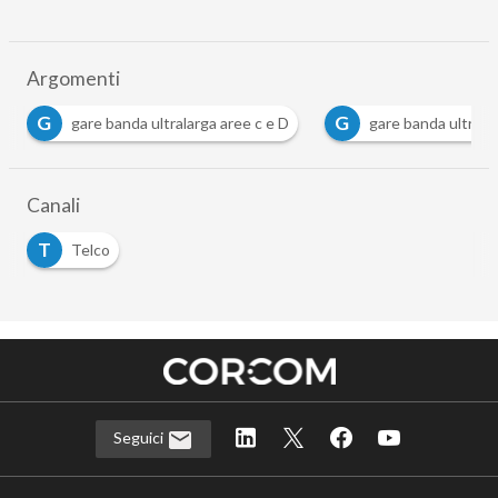
Argomenti
G
anda ultralarga aree c e D
gare banda ultralarga regioni
…
Canali
T
Telco
Seguici