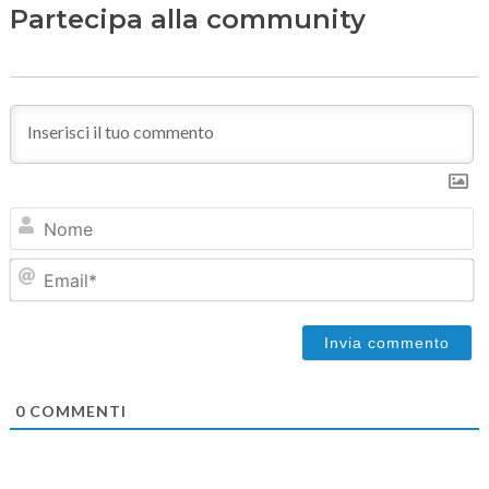
Partecipa alla community
N
Em
0
COMMENTI