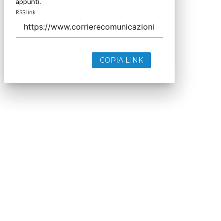
appunti.
RSS link
COPIA LINK