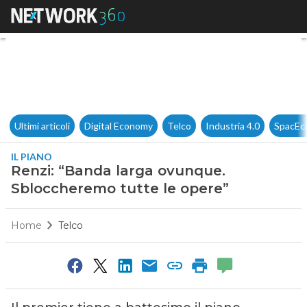
Renzi: “Banda larga ovunque.
Ultimi articoli
Digital Economy
Telco
Industria 4.0
SpacEc
IL PIANO
Renzi: “Banda larga ovunque.
Sbloccheremo tutte le opere”
Home
Telco