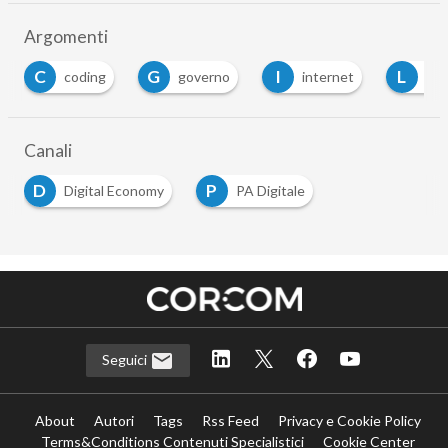
Argomenti
G
I
L
M
coding
governo
internet
lim
Canali
D
P
Digital Economy
PA Digitale
Seguici
About
Autori
Tags
Rss Feed
Privacy e Cookie Policy
Terms&Conditions Contenuti Specialistici
Cookie Center