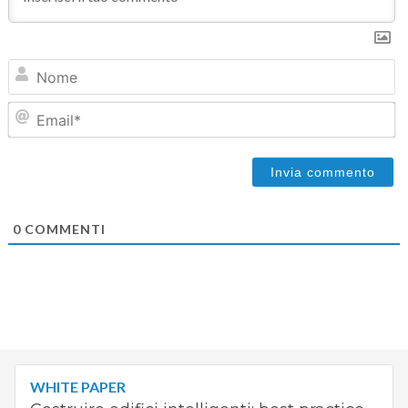
N
Em
0
COMMENTI
WHITE PAPER