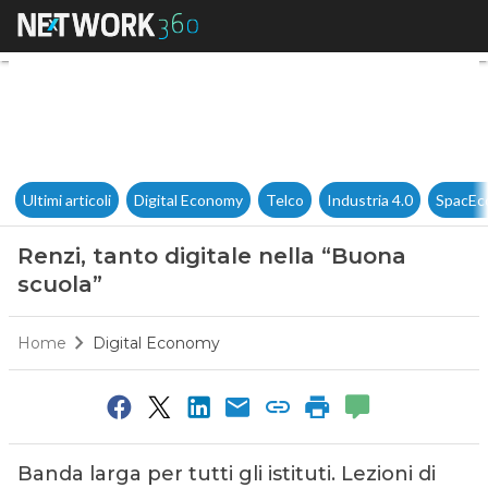
Renzi, tanto digitale nella “B
Ultimi articoli
Digital Economy
Telco
Industria 4.0
SpacEc
Renzi, tanto digitale nella “Buona
scuola”
Home
Digital Economy
Banda larga per tutti gli istituti. Lezioni di