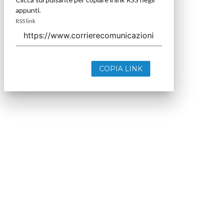
appunti.
RSS link
COPIA LINK