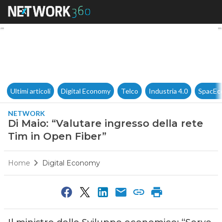
Di Maio: “Valutare ingresso de
Ultimi articoli
Digital Economy
Telco
Industria 4.0
SpacEc
NETWORK
Di Maio: “Valutare ingresso della rete
Tim in Open Fiber”
Home
Digital Economy