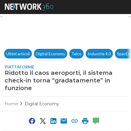
Ridotto il caos aeroporti, il 
Ultimi articoli
Digital Economy
Telco
Industria 4.0
SpacEc
PIATTAFORME
Ridotto il caos aeroporti, il sistema
check-in torna “gradatamente” in
funzione
Home
Digital Economy