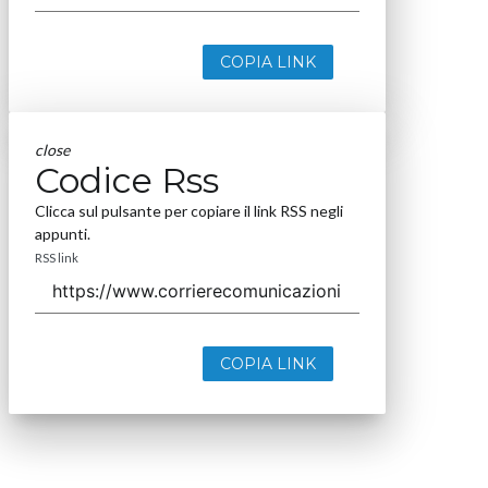
COPIA LINK
close
Codice Rss
Clicca sul pulsante per copiare il link RSS negli
appunti.
RSS link
COPIA LINK