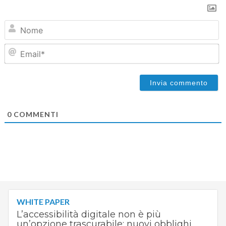
N
Em
0
COMMENTI
WHITE PAPER
L’accessibilità digitale non è più
un’opzione trascurabile: nuovi obblighi