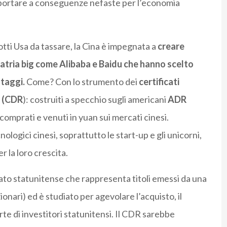
o portare a conseguenze nefaste per l’economia
otti Usa da tassare, la Cina è impegnata a
creare
 patria big come Alibaba e Baidu che hanno scelto
ntaggi.
Come? Con lo strumento dei
certificati
s (CDR
): costruiti a specchio sugli americani
ADR
omprati e venuti in yuan sui mercati cinesi.
ologici cinesi, soprattutto le start-up e gli unicorni,
r la loro crescita.
ato statunitense che rappresenta titoli emessi da una
ionari) ed è studiato per agevolare l’acquisto, il
arte di investitori statunitensi. Il CDR sarebbe