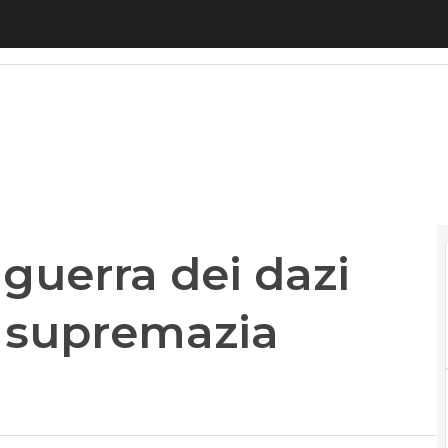
guerra dei dazi Usa-Cina è per la supremazia tecno
 guerra dei dazi
a supremazia