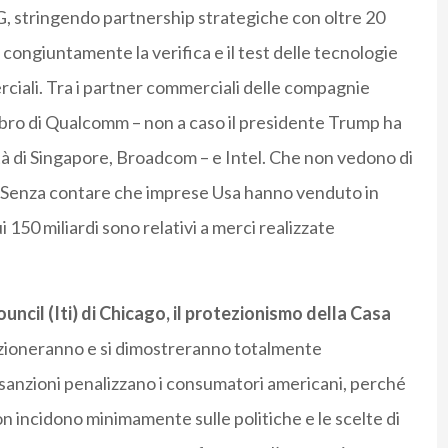
G, stringendo partnership strategiche con oltre 20
congiuntamente la verifica e il test delle tecnologie
iali. Tra i partner commerciali delle compagnie
alibro di Qualcomm – non a caso il presidente Trump ha
età di Singapore, Broadcom – e Intel. Che non vedono di
. Senza contare che imprese Usa hanno venduto in
ui 150 miliardi sono relativi a merci realizzate
ncil (Iti) di Chicago, il protezionismo della Casa
unzioneranno e si dimostreranno totalmente
e sanzioni penalizzano i consumatori americani, perché
n incidono minimamente sulle politiche e le scelte di