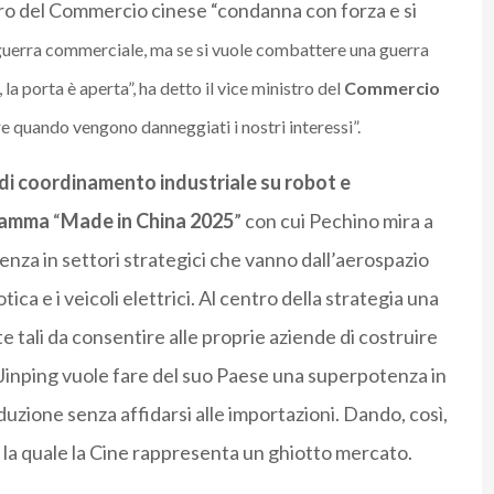
ero del Commercio cinese “condanna con forza e si
guerra commerciale, ma se si vuole combattere una guerra
la porta è aperta”, ha detto il vice ministro del
Commercio
 quando vengono danneggiati i nostri interessi”.
di coordinamento industriale su robot e
ogramma
“
Made in China 2025
” con cui Pechino mira a
ienza in settori strategici che vanno dall’aerospazio
ca e i veicoli elettrici. Al centro della strategia una
e tali da consentire alle proprie aziende di costruire
 Jinping vuole fare del suo Paese una superpotenza in
duzione senza affidarsi alle importazioni. Dando, così,
r la quale la Cine rappresenta un ghiotto mercato.