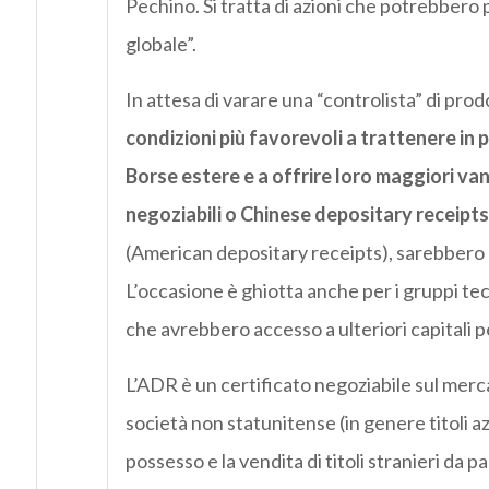
Pechino. Si tratta di azioni che potrebber
globale”.
In attesa di varare una “controlista” di prod
condizioni più favorevoli a trattenere in
Borse estere e a offrire loro maggiori va
negoziabili o Chinese depositary receipt
(American depositary receipts), sarebbero c
L’occasione è ghiotta anche per i gruppi tecn
che avrebbero accesso a ulteriori capitali pe
L’ADR è un certificato negoziabile sul merc
società non statunitense (in genere titoli az
possesso e la vendita di titoli stranieri da p