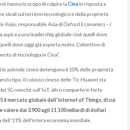
enti hanno lo scopo di colpire la
Cina
in risposta a
he sleali sul terreno tecnologico e della proprietà
uis Kuijs, responsabile Asia di Oxford Economics – I
na aspira a una leadership globale cioè quelli dove
elli dove oggi già esporta molto. L’obiettivo di
ento di tecnologia in Cina”.
i le aziende cinesi detengono il 10% delle proprietà
questo tipo. Il colosso cinese delle Tlc Huawei sta
del 5G nonché sull’IoT, altro comparto in forte
 il mercato globale dell’Internet of Things, di cui
valere dai 3.900 agli 11.100 miliardi di dollari
arla dell’11% dell’intera economia mondiale.