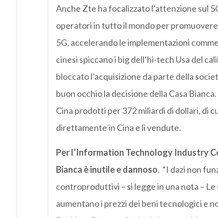
Anche Zte ha focalizzato l’attenzione sul 5
operatori in tutto il mondo per promuovere 
5G, accelerando le implementazioni commerc
cinesi spiccano i big dell’hi-tech Usa del c
bloccato l’acquisizione da parte della soci
buon occhio la decisione della Casa Bianca
Cina prodotti per 372 miliardi di dollari, di c
direttamente in Cina e lì vendute.
Per l’Information Technology Industry Cou
Bianca è inutile e dannoso
. “I dazi non f
controproduttivi – si legge in una nota – L
aumentano i prezzi dei beni tecnologici e no