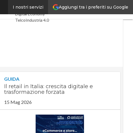
Aggiungi tra i preferiti su Google
logica
I nostri servizi
Ultimi articoli
Digital Economy
Telco
Industria 4.0
SpacEconomy
PA Digitale
Green economy
Intelligenza
artificiale
Videointerviste
Le Guide di
CorCom
Podcast
Privacy
GUIDA
Il retail in Italia: crescita digitale e
trasformazione forzata
15 Mag 2026