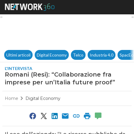
Romani (Resi): “Collaborazione
Ultimi articoli
Digital Economy
Telco
Industria 4.0
SpacEc
L'INTERVISTA
Romani (Resi): “Collaborazione fra
imprese per un’Italia future proof”
Home
Digital Economy