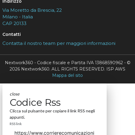
Indirizzo
Via Moretto da Brescia, 22
Milano - Italia
CAP 20133
Contatti
Contatta il nostro team per maggiori informazioni
Nextwork360 - Codice fiscale e Partita IVA 13868590962 - ©
2026 Nextwork360. ALL RIGHTS RESERVED. ISP AWS
Mappa del sito
close
Codice Rss
Clicca sul pulsante per copiare il link RSS negli
appunti.
RSS link