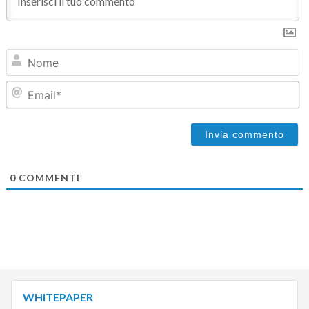
N
Em
0
COMMENTI
WHITEPAPER