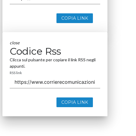
COPIA LINK
close
Codice Rss
Clicca sul pulsante per copiare il link RSS negli
appunti.
RSS link
COPIA LINK