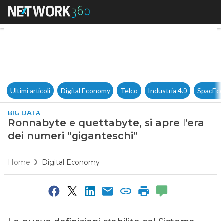
Ronnabyte e quettabyte, si ap
Ultimi articoli
Digital Economy
Telco
Industria 4.0
SpacEc
BIG DATA
Ronnabyte e quettabyte, si apre l’era
dei numeri “giganteschi”
Home
Digital Economy