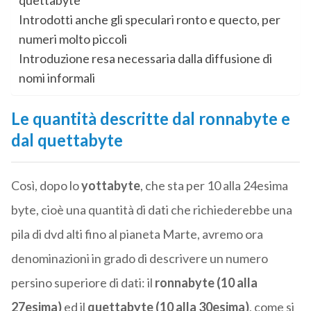
quettabyte
Introdotti anche gli speculari ronto e quecto, per
numeri molto piccoli
Introduzione resa necessaria dalla diffusione di
nomi informali
Le quantità descritte dal ronnabyte e
dal quettabyte
Così, dopo lo
yottabyte
, che sta per 10 alla 24esima
byte, cioè una quantità di dati che richiederebbe una
pila di dvd alti fino al pianeta Marte, avremo ora
denominazioni in grado di descrivere un numero
persino superiore di dati: il
ronnabyte (10 alla
27esima)
ed il
quettabyte (10 alla 30esima)
, come si