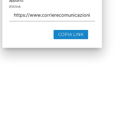
appunti.
RSS link
COPIA LINK