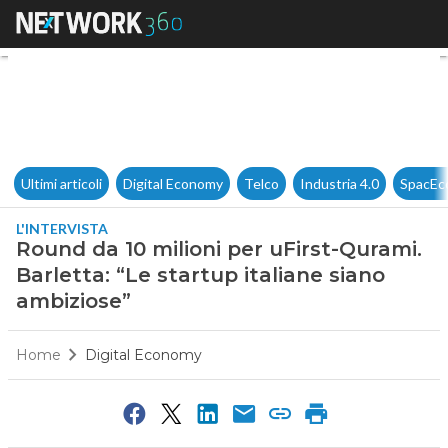
Round da 10 milioni per uFirst
Ultimi articoli
Digital Economy
Telco
Industria 4.0
SpacEc
L'INTERVISTA
Round da 10 milioni per uFirst-Qurami.
Barletta: “Le startup italiane siano
ambiziose”
Home
Digital Economy