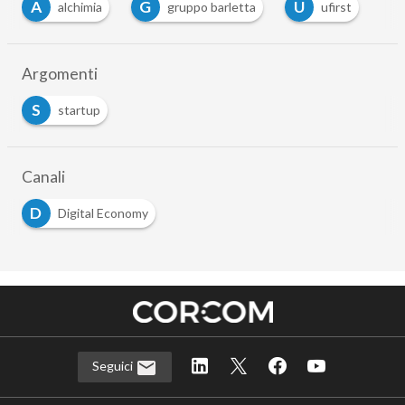
A
G
U
alchimia
gruppo barletta
ufirst
Argomenti
S
startup
Canali
D
Digital Economy
Seguici