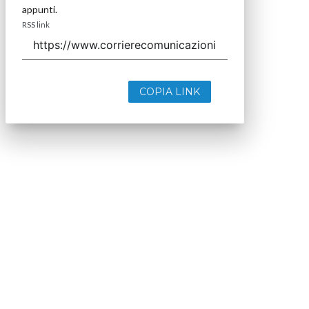
appunti.
RSS link
COPIA LINK