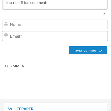
N
Em
0
COMMENTI
WHITEPAPER