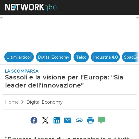
Sassoli e la visione per l’Euro
Ultimi articoli
Digital Economy
Telco
Industria 4.0
SpacEc
LA SCOMPARSA
Sassoli e la visione per l’Europa: “Sia
leader dell’innovazione”
Home
Digital Economy