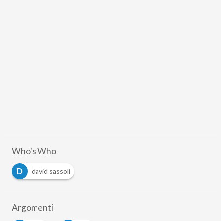
Who's Who
D
david sassoli
Argomenti