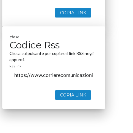
COPIA LINK
close
Codice Rss
Clicca sul pulsante per copiare il link RSS negli
appunti.
RSS link
COPIA LINK