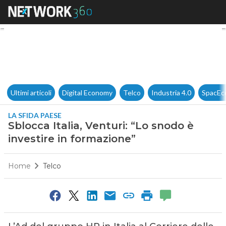
Sblocca Italia, Venturi: “Lo sn
Ultimi articoli
Digital Economy
Telco
Industria 4.0
SpacEc
LA SFIDA PAESE
Sblocca Italia, Venturi: “Lo snodo è
investire in formazione”
Home
Telco