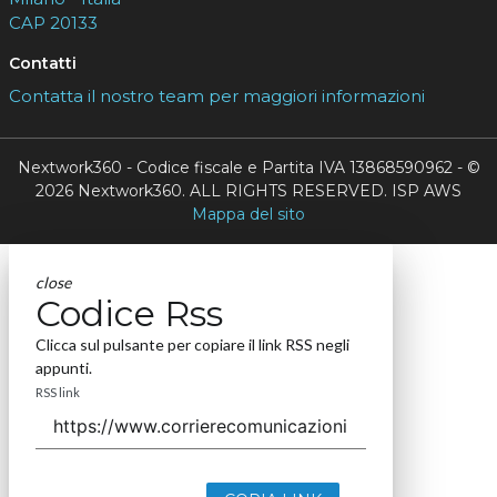
CAP 20133
Contatti
Contatta il nostro team per maggiori informazioni
Nextwork360 - Codice fiscale e Partita IVA 13868590962 - ©
2026 Nextwork360. ALL RIGHTS RESERVED. ISP AWS
Mappa del sito
close
Codice Rss
Clicca sul pulsante per copiare il link RSS negli
appunti.
RSS link