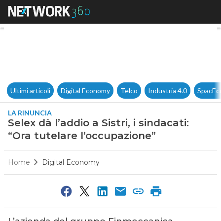
Selex dà l’addio a Sistri, i sin
Ultimi articoli
Digital Economy
Telco
Industria 4.0
SpacEc
LA RINUNCIA
Selex dà l’addio a Sistri, i sindacati:
“Ora tutelare l’occupazione”
Home
Digital Economy