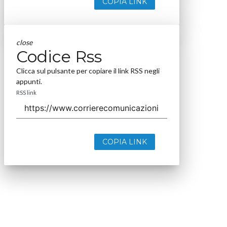
COPIA LINK
close
Codice Rss
Clicca sul pulsante per copiare il link RSS negli
appunti.
RSS link
COPIA LINK