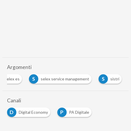
Argomenti
S
S
selex es
selex service management
sistri
Canali
D
P
Digital Economy
PA Digitale