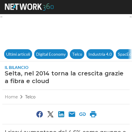
Selta, nel 2014 torna la crescit
Ultimi articoli
Digital Economy
Telco
Industria 4.0
SpacEc
IL BILANCIO
Selta, nel 2014 torna la crescita grazie
a fibra e cloud
Home
Telco