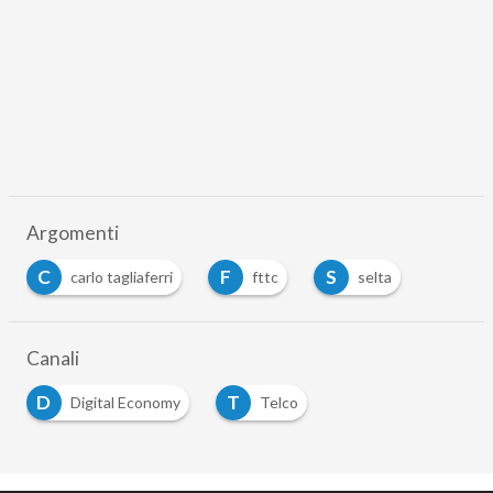
Argomenti
C
F
S
carlo tagliaferri
fttc
selta
…
Canali
D
T
Digital Economy
Telco
…