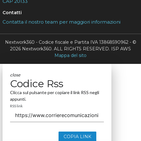
CAP 20133
Contatti
Contatta il nostro team per maggiori informazioni
Nextwork360 - Codice fiscale e Partita IVA 13868590962 - ©
2026 Nextwork360. ALL RIGHTS RESERVED. ISP AWS
Mappa del sito
close
Codice Rss
Clicca sul pulsante per copiare il link RSS negli
appunti.
RSS link
COPIA LINK