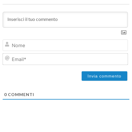
N
Em
0
COMMENTI