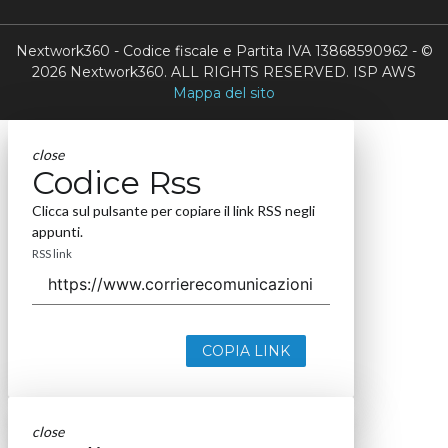
Nextwork360 - Codice fiscale e Partita IVA 13868590962 - ©
2026 Nextwork360. ALL RIGHTS RESERVED. ISP AWS
Mappa del sito
close
Codice Rss
Clicca sul pulsante per copiare il link RSS negli
appunti.
RSS link
COPIA LINK
close