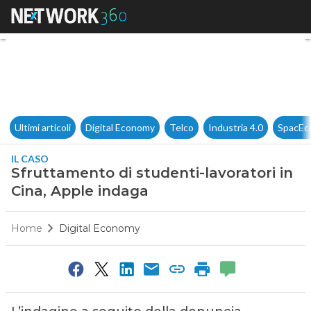
Sfruttamento di studenti-lavo
Ultimi articoli
Digital Economy
Telco
Industria 4.0
SpacEc
IL CASO
Sfruttamento di studenti-lavoratori in
Cina, Apple indaga
Home
Digital Economy