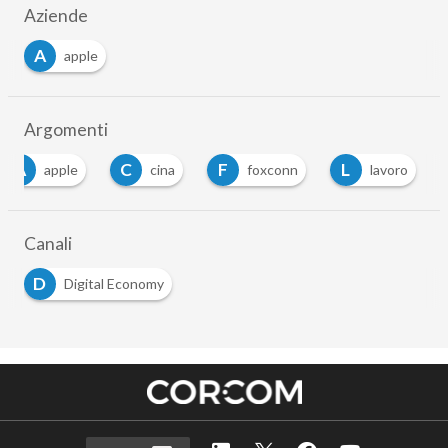
Aziende
A
apple
Argomenti
A
C
F
L
apple
cina
foxconn
lavoro
Canali
D
Digital Economy