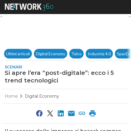
Si apre l’era “post-digitale”: e
Ultimi articoli
Digital Economy
Telco
Industria 4.0
SpacEc
SCENARI
Si apre l’era “post-digitale”: ecco i 5
trend tecnologici
Home
Digital Economy