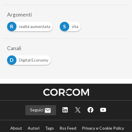
Argomenti
R
S
realtà aumentata
sita
…
Canali
D
Digital Economy
Seguici
About
Autori
Tags
Rss Feed
Privacy e Cookie Policy