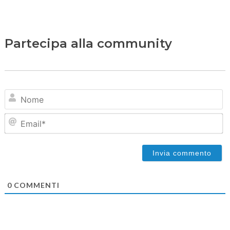
Partecipa alla community
N
Em
0
COMMENTI