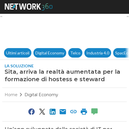
Sita, arriva la realtà aumenta
Ultimi articoli
Digital Economy
Telco
Industria 4.0
SpacEc
LA SOLUZIONE
Sita, arriva la realtà aumentata per la
formazione di hostess e steward
Home
Digital Economy