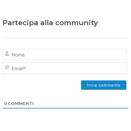
Partecipa alla community
N
Em
0
COMMENTI