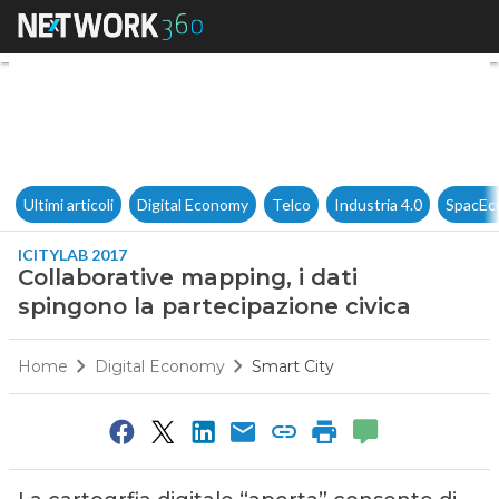
Collaborative mapping, i dati
Ultimi articoli
Digital Economy
Telco
Industria 4.0
SpacEc
ICITYLAB 2017
Collaborative mapping, i dati
spingono la partecipazione civica
Home
Digital Economy
Smart City