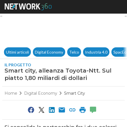
Smart city, alleanza Toyota-Ntt.
Ultimi articoli
Digital Economy
Telco
Industria 4.0
SpacEc
IL PROGETTO
Smart city, alleanza Toyota-Ntt. Sul
piatto 1,80 miliardi di dollari
Home
Digital Economy
Smart City