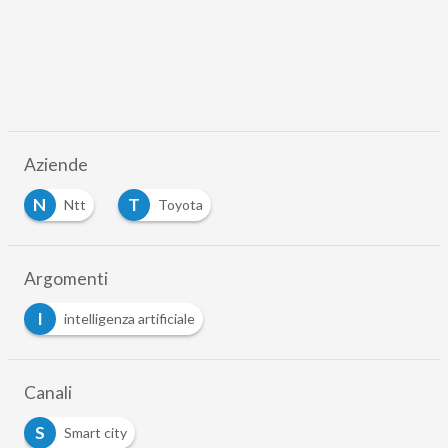
Aziende
N
T
Ntt
Toyota
Argomenti
I
intelligenza artificiale
Canali
S
Smart city