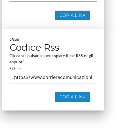
COPIA LINK
close
Codice Rss
Clicca sul pulsante per copiare il link RSS negli
appunti.
RSS link
COPIA LINK