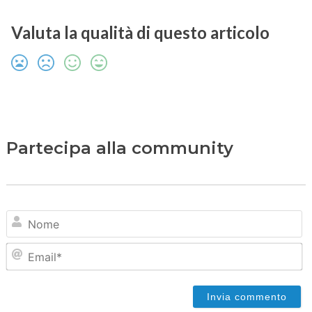
Valuta la qualità di questo articolo
Partecipa alla community
N
Em