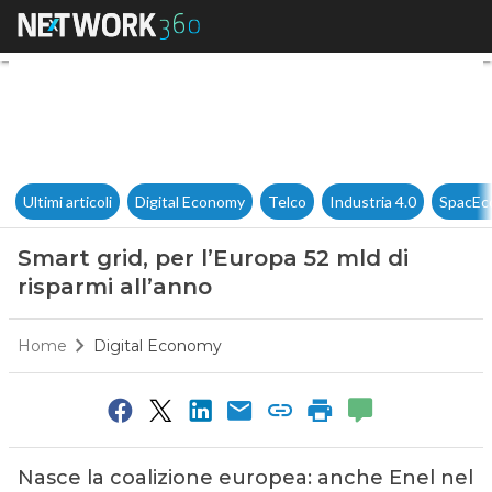
Smart grid, per l’Europa 52 ml
Ultimi articoli
Digital Economy
Telco
Industria 4.0
SpacEc
Smart grid, per l’Europa 52 mld di
risparmi all’anno
Home
Digital Economy
Nasce la coalizione europea: anche Enel nel