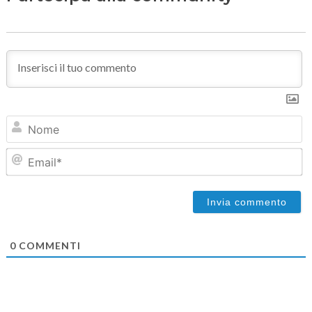
N
Em
0
COMMENTI