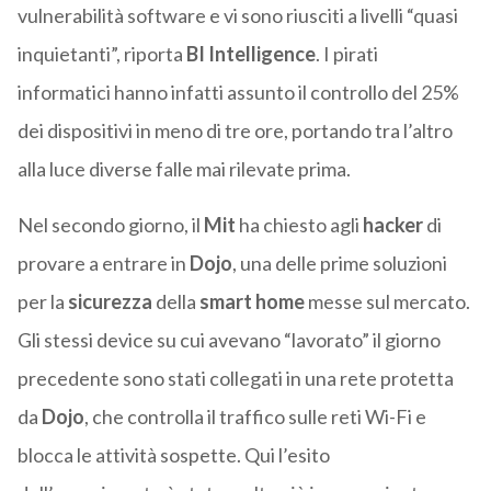
vulnerabilità software e vi sono riusciti a livelli “quasi
inquietanti”, riporta
BI Intelligence
. I pirati
informatici hanno infatti assunto il controllo del 25%
dei dispositivi in meno di tre ore, portando tra l’altro
alla luce diverse falle mai rilevate prima.
Nel secondo giorno, il
Mit
ha chiesto agli
hacker
di
provare a entrare in
Dojo
, una delle prime soluzioni
per la
sicurezza
della
smart home
messe sul mercato.
Gli stessi device su cui avevano “lavorato” il giorno
precedente sono stati collegati in una rete protetta
da
Dojo
, che controlla il traffico sulle reti Wi-Fi e
blocca le attività sospette. Qui l’esito