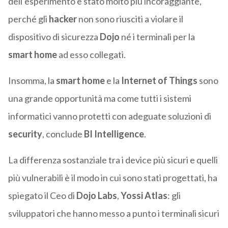
dell’esperimento è stato molto più incoraggiante,
perché gli
hacker
non sono riusciti a violare il
dispositivo di sicurezza
Dojo
né i terminali per la
smart home
ad esso collegati.
Insomma, la
smart home
e la
Internet of Things
sono
una grande opportunità ma come tutti i sistemi
informatici vanno protetti con adeguate soluzioni di
security
, conclude
BI Intelligence
.
La differenza sostanziale tra i device più sicuri e quelli
più vulnerabili è il modo in cui sono stati progettati, ha
spiegato il Ceo di
Dojo Labs
,
Yossi Atlas
: gli
sviluppatori che hanno messo a punto i terminali sicuri