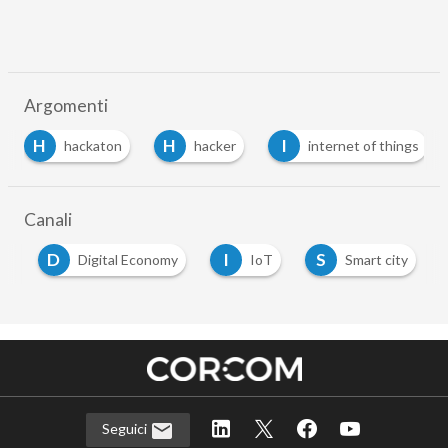
Argomenti
H
H
I
hackaton
hacker
internet of things
Canali
D
I
S
y
Digital Economy
IoT
Smart city
…
Seguici