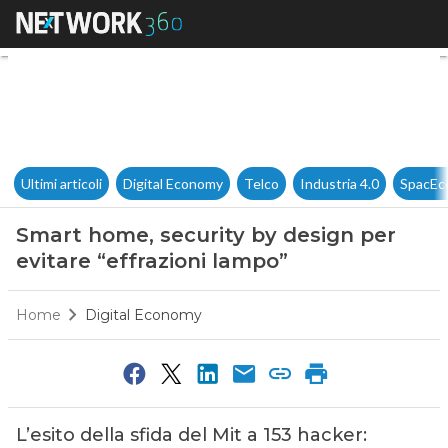
Smart home, security by desig
Ultimi articoli
Digital Economy
Telco
Industria 4.0
SpacEc
Smart home, security by design per
evitare “effrazioni lampo”
Home
Digital Economy
L’esito della sfida del Mit a 153 hacker: