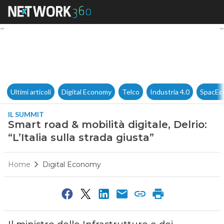
Smart road & mobilità digitale, 
Ultimi articoli
Digital Economy
Telco
Industria 4.0
SpacEc
IL SUMMIT
Smart road & mobilità digitale, Delrio:
“L’Italia sulla strada giusta”
Home
Digital Economy