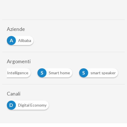
Aziende
A
Alibaba
Argomenti
S
S
icial Intelligence
Smart home
smart speaker
Canali
D
Digital Economy