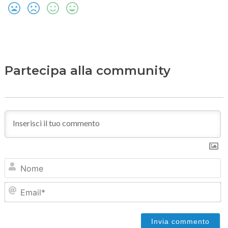
Partecipa alla community
N
Em