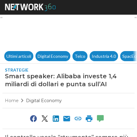
Smart speaker: Alibaba investe 
Ultimi articoli
Digital Economy
Telco
Industria 4.0
SpacEc
STRATEGIE
Smart speaker: Alibaba investe 1,4
miliardi di dollari e punta sull’AI
Home
Digital Economy